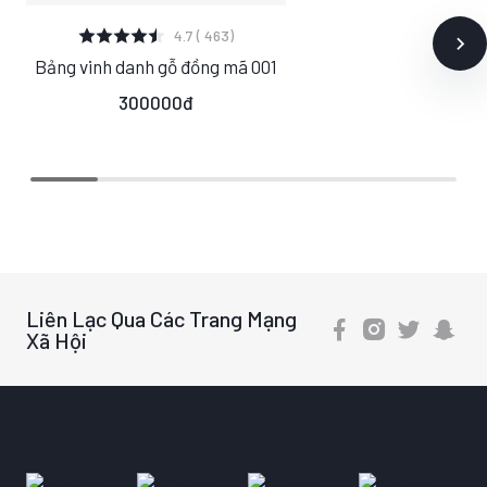
XEM CHI TIẾT
4.7 ( 463)
Bảng vinh danh gỗ đồng mã 001
S
M
L
300000đ
Liên Lạc Qua Các Trang Mạng
Xã Hội