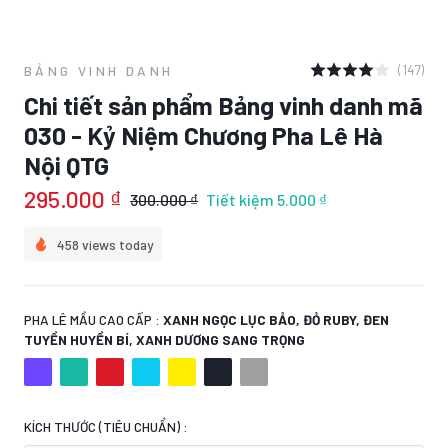
(147)
BẢNG VINH DANH
Chi tiết sản phẩm Bảng vinh danh mã
030 - Kỷ Niệm Chương Pha Lê Hà
Nội QTG
295.000 ₫
300.000 ₫
Tiết kiệm
5.000 ₫
458 views today
PHA LÊ MẦU CAO CẤP :
XANH NGỌC LỤC BẢO, ĐỎ RUBY, ĐEN
TUYỀN HUYỀN BÍ, XANH DƯƠNG SANG TRỌNG
KÍCH THƯỚC (TIÊU CHUẨN) :