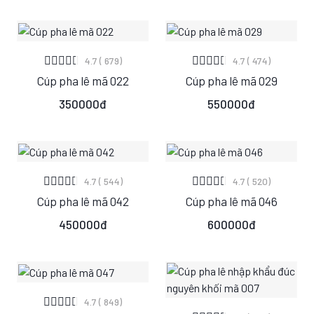
XEM CHI TIẾT
XEM CHI TIẾT
4.7 ( 679)
4.7 ( 474)
Cúp pha lê mã 022
Cúp pha lê mã 029
S
M
L
S
M
L
350000đ
550000đ
XEM CHI TIẾT
XEM CHI TIẾT
4.7 ( 544)
4.7 ( 520)
Cúp pha lê mã 042
Cúp pha lê mã 046
S
M
L
S
M
L
450000đ
600000đ
XEM CHI TIẾT
4.7 ( 849)
XEM CHI TIẾT