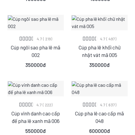
XEM CHI TIẾT
XEM CHI TIẾT
4.7 ( 219)
4.7 ( 497)
Cúp ngôi sao pha lê mã
Cúp pha lê khối chữ
S
M
L
S
M
L
002
nhật vát mã 005
350000đ
350000đ
XEM CHI TIẾT
XEM CHI TIẾT
4.7 ( 222)
4.7 ( 637)
Cúp vinh danh cao cấp
Cúp pha lê cao cấp mã
S
M
L
S
M
L
đế pha lê xanh mã 006
048
550000đ
600000đ