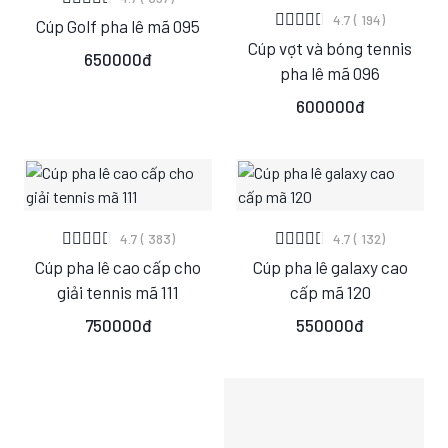
XEM CHI TIẾT
4.7 ( 194)
Cúp Golf pha lê mã 095
S
M
L
Cúp vợt và bóng tennis
S
M
L
650000đ
pha lê mã 096
600000đ
XEM CHI TIẾT
XEM CHI TIẾT
4.7 ( 383)
4.7 ( 132)
Cúp pha lê cao cấp cho
Cúp pha lê galaxy cao
S
M
L
S
M
L
giải tennis mã 111
cấp mã 120
750000đ
550000đ