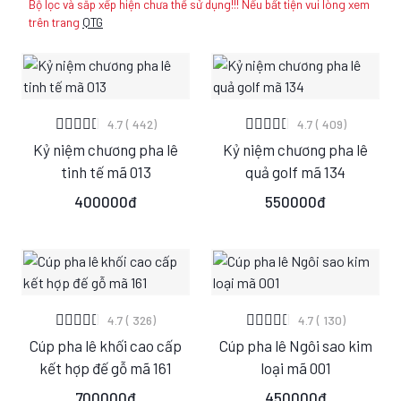
Bộ lọc và sắp xếp hiện chưa thể sử dụng!!! Nếu bất tiện vui lòng xem
trên trang
QTG
XEM CHI TIẾT
XEM CHI TIẾT
4.7 ( 442)
4.7 ( 409)
Kỷ niệm chương pha lê
Kỷ niệm chương pha lê
S
M
L
S
M
L
tinh tế mã 013
quả golf mã 134
400000đ
550000đ
XEM CHI TIẾT
XEM CHI TIẾT
4.7 ( 326)
4.7 ( 130)
Cúp pha lê khối cao cấp
Cúp pha lê Ngôi sao kim
S
M
L
S
M
L
kết hợp đế gỗ mã 161
loại mã 001
700000đ
450000đ