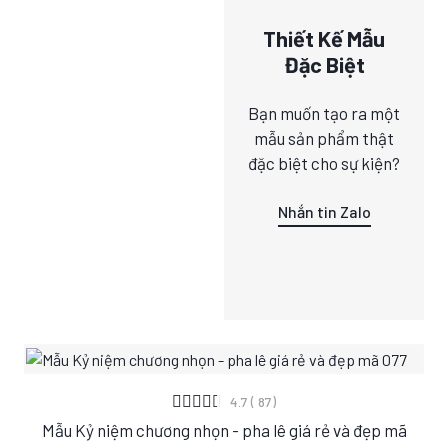
Thiết Kế Mẫu
Đặc Biệt
Bạn muốn tạo ra một
mẫu sản phẩm thật
đặc biệt cho sự kiện?
Nhắn tin Zalo
XEM CHI TIẾT
4.7 ( 87)
Mẫu Kỷ niệm chương nhọn - pha lê giá rẻ và đẹp mã
S
M
L