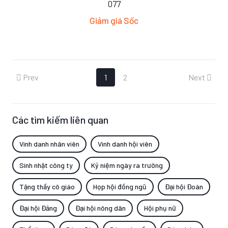
077
Giảm giá Sốc
Prev
Next
1
2
Các tìm kiếm liên quan
Vinh danh nhân viên
Vinh danh hội viên
Sinh nhật công ty
Kỷ niệm ngày ra trường
Tặng thầy cô giáo
Họp hội đồng ngũ
Đại hội Đoàn
Đại hội Đảng
Đại hội nông dân
Hội phụ nữ