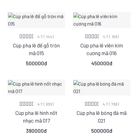
XEM CHI TIẾT
XEM CHI TIẾT
4.7 ( 144)
4.7 ( 159)
Cúp pha lê đế gỗ tròn
Cúp pha lê viên kim
S
M
L
S
M
L
mã 015
cương mã 016
500000đ
450000đ
XEM CHI TIẾT
XEM CHI TIẾT
4.7 ( 655)
4.7 ( 786)
Cúp pha lê hình nốt
Cúp pha lê bóng đá mã
S
M
L
S
M
L
nhạc mã 017
021
390000đ
500000đ