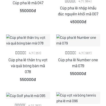
4.7 ( 964)
Cúp pha lê mã 047
S
M
L
Cúp pha lê nhập khẩu
S
M
L
550000đ
đúc nguyên khối mã 007
450000đ
XEM CHI TIẾT
XEM CHI TIẾT
4.7 ( 251)
4.7 ( 567)
Cúp pha lê thân trụ vợt
Cúp pha lê Number one
S
M
L
S
M
L
và quả bóng bàn mã
mã 079
078
550000đ
550000đ
XEM CHI TIẾT
4.7 ( 357)