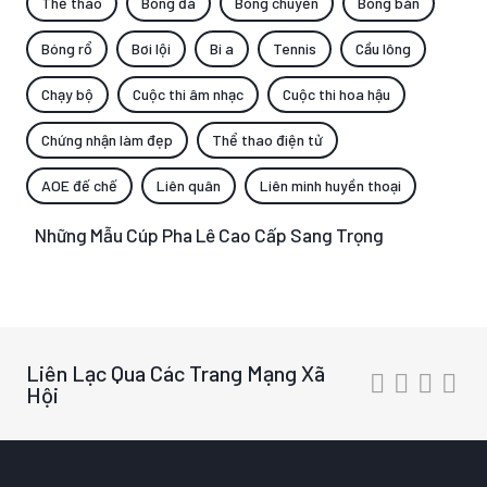
Thể thao
Bóng đá
Bóng chuyền
Bóng bàn
Bóng rổ
Bơi lội
Bi a
Tennis
Cầu lông
Chạy bộ
Cuộc thi âm nhạc
Cuộc thi hoa hậu
Chứng nhận làm đẹp
Thể thao điện tử
AOE đế chế
Liên quân
Liên minh huyền thoại
Những Mẫu Cúp Pha Lê Cao Cấp Sang Trọng
Liên Lạc Qua Các Trang Mạng Xã
Hội