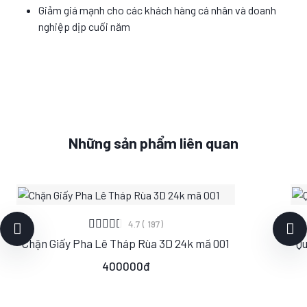
Giảm giá mạnh cho các khách hàng cá nhân và doanh
nghiệp dịp cuối năm
Những sản phẩm liên quan
XEM CHI TIẾT
4.7 ( 197)
Chặn Giấy Pha Lê Tháp Rùa 3D 24k mã 001
Qu
S
M
L
400000đ