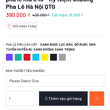
Pha Lê Hà Nội QTG
390.000 ₫
400.000 ₫
Tiết kiệm
10.000 ₫
402 views today
PHA LÊ MẦU CAO CẤP :
XANH NGỌC LỤC BẢO, ĐỎ RUBY, ĐEN
TUYỀN HUYỀN BÍ, XANH DƯƠNG SANG TRỌNG
KÍCH THƯỚC (TIÊU CHUẨN) :
Thêm vào giỏ hàng