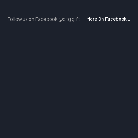
More On Facebook
Follow us on Facebook
@qtg gift
Dịch Vụ Chăm Sóc Khách Hàng
Nhấn vào đây
để nhận những ảnh mẫu sản phẩm mới 
vấn của đội ngũ chăm sóc khách hàng 24/7
Miễn Phí Giao Hàng
Miễn phí giao hàng với các đơn hàng trên 5 triệu & hỗ
xe cho các đơn hàng yêu cầu