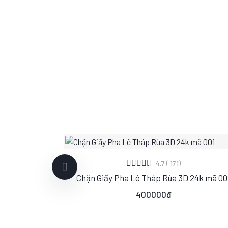
XEM CHI TIẾT
4.7 ( 171)
Chặn Giấy Pha Lê Tháp Rùa 3D 24k mã 00
S
M
L
400000đ