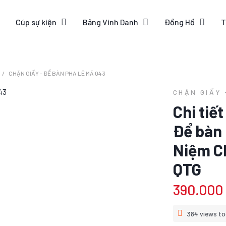
Cúp sự kiện
Bảng Vinh Danh
Đồng Hồ
T
CHẶN GIẤY - ĐỂ BÀN PHA LÊ MÃ 043
CHẶN GIẤY 
Chi tiế
Để bàn 
Niệm C
QTG
390.000
384 views to