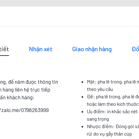
tiết
Nhận xét
Giao nhận hàng
Đổ
ng, để năm được thông tin
Mặt: pha lê trong, pha lê
theo yêu cầu
 hàng liên hệ trực tiếp
Đế: pha lê trong, pha lê đ
vấn khách hàng:
hoặc làm theo kích thướ
//zalo.me/0796263999
Ưu điểm: in khắc sắc nét 
sang trọng
Nhược điểm: Đóng gói và
rủi do vụ gẫy thân cúp