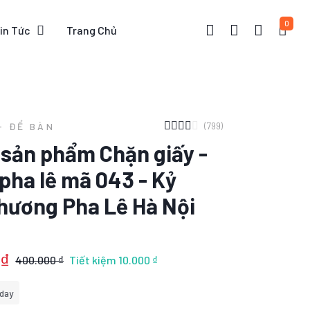
0
in Tức
Trang Chủ
(799)
- ĐỂ BÀN
t sản phẩm Chặn giấy -
pha lê mã 043 - Kỷ
hương Pha Lê Hà Nội
 ₫
400.000 ₫
Tiết kiệm
10.000 ₫
day