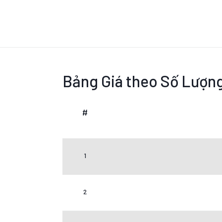
Bảng Giá theo Số Lượn
#
1
2