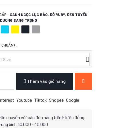
CẤP :
XANH NGỌC LỤC BẢO, ĐỎ RUBY, ĐEN TUYỀN
H DƯƠNG SANG TRỌNG
 CHUẨN) :
t Size
Thêm vào giỏ hàng
nterest
Youtube
Tiktok
Shopee
Google
vận chuyển với các đơn hàng trên 5triệu đồng.
trung bình 30.000 - 40.000