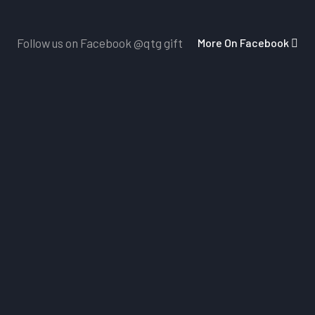
More On Facebook
Follow us on Facebook
@qtg gift
Dịch Vụ Chăm Sóc Khách Hàng
Nhấn vào đây
để nhận những ảnh mẫu sản phẩm mới 
vấn của đội ngũ chăm sóc khách hàng 24/7
Miễn Phí Giao Hàng
Miễn phí giao hàng với các đơn hàng trên 5 triệu & hỗ
xe cho các đơn hàng yêu cầu