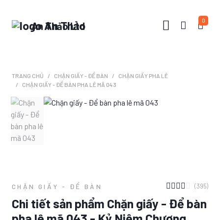
0
An Thảo Ltd
TRANG CHỦ
CHẶN GIẤY - ĐỂ BÀN
CHẶN GIẤY PHA LÊ
CHẶN GIẤY - ĐỂ BÀN PHA LÊ MÃ 043
(395)
CHẶN GIẤY - ĐỂ BÀN
Chi tiết sản phẩm Chặn giấy - Để bàn
pha lê mã 043 - Kỷ Niệm Chương