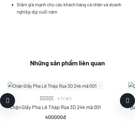
Giảm giá mạnh cho các khách hàng cá nhân và doanh
nghiệp dịp cuối năm
Những sản phẩm liên quan
XEM CHI TIẾT
4.7 ( 97)
Chặn Giấy Pha Lê Tháp Rùa 3D 24k mã 001
Qu
S
M
L
400000đ