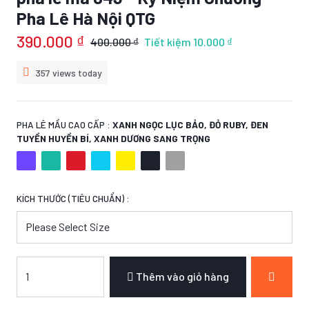
Pha Lê Hà Nội QTG
390.000 ₫
400.000 ₫
Tiết kiệm
10.000 ₫
357 views today
PHA LÊ MẦU CAO CẤP :
XANH NGỌC LỤC BẢO, ĐỎ RUBY, ĐEN
TUYỀN HUYỀN BÍ, XANH DƯƠNG SANG TRỌNG
KÍCH THƯỚC (TIÊU CHUẨN) :
Thêm vào giỏ hàng