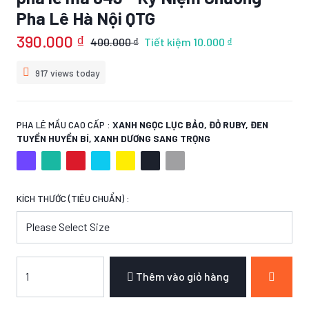
Pha Lê Hà Nội QTG
390.000 ₫
400.000 ₫
Tiết kiệm
10.000 ₫
917 views today
PHA LÊ MẦU CAO CẤP :
XANH NGỌC LỤC BẢO, ĐỎ RUBY, ĐEN
TUYỀN HUYỀN BÍ, XANH DƯƠNG SANG TRỌNG
KÍCH THƯỚC (TIÊU CHUẨN) :
Thêm vào giỏ hàng