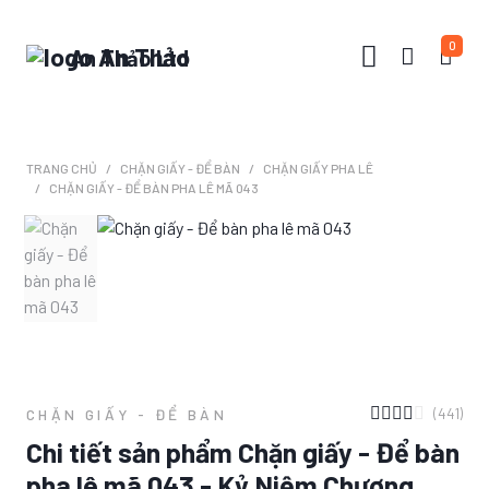
0
An Thảo Ltd
TRANG CHỦ
CHẶN GIẤY - ĐỂ BÀN
CHẶN GIẤY PHA LÊ
CHẶN GIẤY - ĐỂ BÀN PHA LÊ MÃ 043
(441)
CHẶN GIẤY - ĐỂ BÀN
Chi tiết sản phẩm Chặn giấy - Để bàn
pha lê mã 043 - Kỷ Niệm Chương