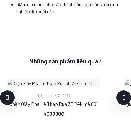
Giảm giá mạnh cho các khách hàng cá nhân và doanh
nghiệp dịp cuối năm
Những sản phẩm liên quan
XEM CHI TIẾT
4.7 ( 149)
Chặn Giấy Pha Lê Tháp Rùa 3D 24k mã 001
Qu
S
M
L
400000đ