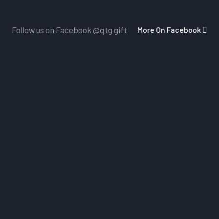
More On Facebook
Follow us on Facebook
@qtg gift
Dịch Vụ Chăm Sóc Khách Hàng
Nhấn vào đây
để nhận những ảnh mẫu sản phẩm mới 
vấn của đội ngũ chăm sóc khách hàng 24/7
Miễn Phí Giao Hàng
Miễn phí giao hàng với các đơn hàng trên 5 triệu & hỗ
xe cho các đơn hàng yêu cầu