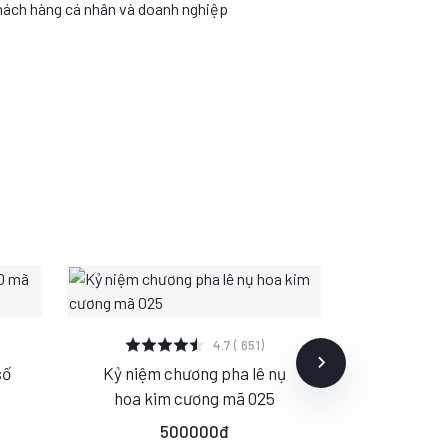
hách hàng cá nhân và doanh nghiệp
XEM CHI TIẾT
XE
4.7 ( 651)
số
Kỷ niệm chương pha lê nụ
Kỷ niệm 
S
M
L
S
hoa kim cương mã 025
tảng Se
20
500000đ