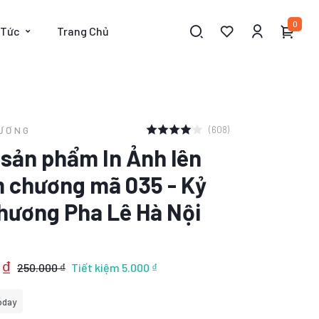
0
 Tức
Trang Chủ
(608)
HƯƠNG
t sản phẩm In Ảnh lên
m chương mã 035 - Kỷ
hương Pha Lê Hà Nội
 ₫
250.000 ₫
Tiết kiệm
5.000 ₫
oday