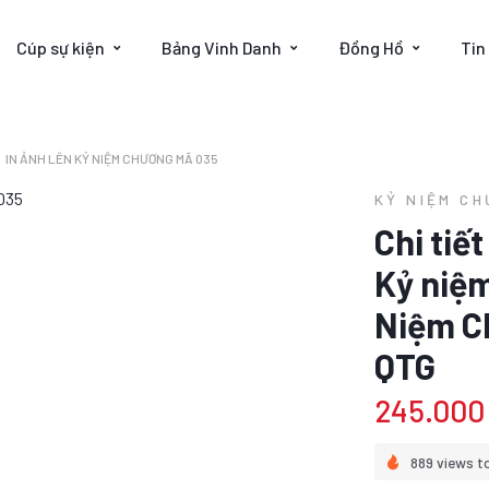
Cúp sự kiện
Bảng Vinh Danh
Đồng Hồ
Tin
IN ẢNH LÊN KỶ NIỆM CHƯƠNG MÃ 035
KỶ NIỆM C
Chi tiế
Kỷ niệ
Niệm C
QTG
245.000
889 views t