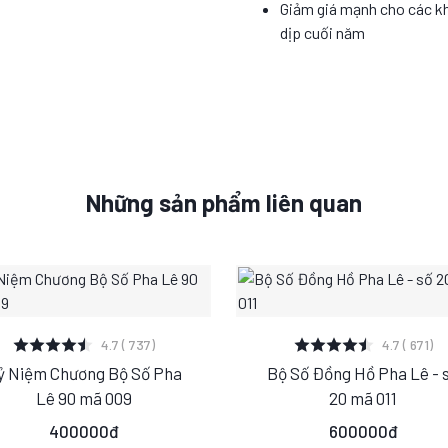
Giảm giá mạnh cho các k
dịp cuối năm
Những sản phẩm liên quan
XEM CHI TIẾT
XEM CHI TIẾT
4.7 ( 737)
4.7 ( 671)
ỷ Niệm Chương Bộ Số Pha
Bộ Số Đồng Hồ Pha Lê - 
S
M
L
S
M
L
Lê 90 mã 009
20 mã 011
400000đ
600000đ