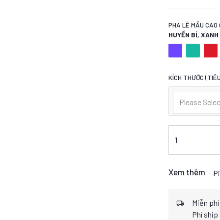
PHA LÊ MẦU CAO 
HUYỀN BÍ, XAN
KÍCH THƯỚC (TIÊU
Please Selec
Xem thêm
Pi
Miễn phí
Phí ship