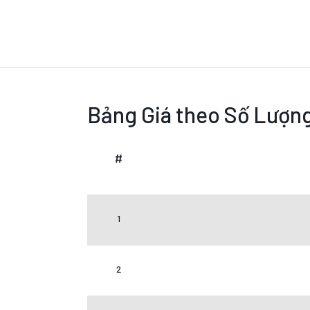
Bảng Giá theo Số Lượn
#
1
2