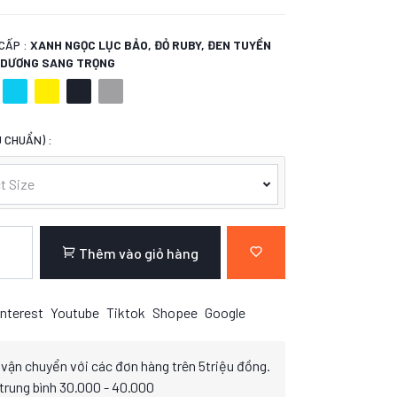
CẤP :
XANH NGỌC LỤC BẢO, ĐỎ RUBY, ĐEN TUYỀN
H DƯƠNG SANG TRỌNG
 CHUẨN) :
t Size
Thêm vào giỏ hàng
nterest
Youtube
Tiktok
Shopee
Google
 vận chuyển với các đơn hàng trên 5triệu đồng.
 trung bình 30.000 - 40.000