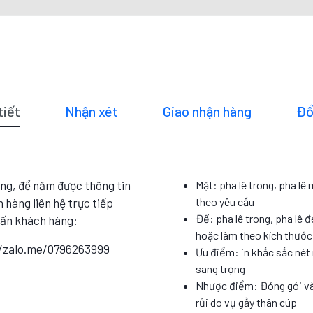
tiết
Nhận xét
Giao nhận hàng
Đổ
ng, để năm được thông tin
Mặt: pha lê trong, pha lê
theo yêu cầu
 hàng liên hệ trực tiếp
Đế: pha lê trong, pha lê đ
vấn khách hàng:
hoặc làm theo kích thướ
//zalo.me/0796263999
Ưu điểm: in khắc sắc nét 
sang trọng
Nhược điểm: Đóng gói và
rủi do vụ gẫy thân cúp