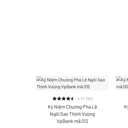
XEM CHI TIẾT
4.7 ( 762)
Kỷ Niệm Chương Pha Lê
K
S
M
L
Ngôi Sao Thịnh Vượng
VpBank mã 012