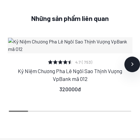
Những sản phẩm liên quan
XEM CHI TIẾT
4.7 ( 753)
Kỷ Niệm Chương Pha Lê Ngôi Sao Thịnh Vượng
S
M
L
VpBank mã 012
320000đ