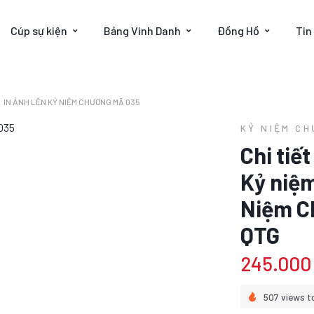
Cúp sự kiện
Bảng Vinh Danh
Đồng Hồ
Tin
IN ẢNH LÊN KỶ NIỆM CHƯƠNG MÃ 035
KỶ NIỆM C
Chi tiế
Kỷ niệ
Niệm C
QTG
245.000
507 views t