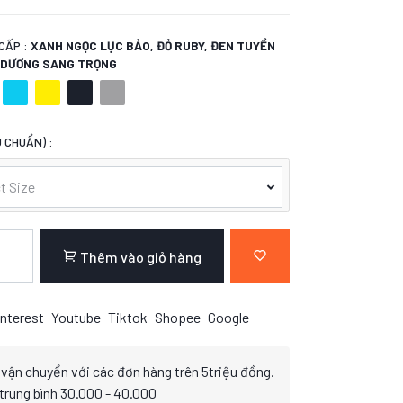
CẤP :
XANH NGỌC LỤC BẢO, ĐỎ RUBY, ĐEN TUYỀN
H DƯƠNG SANG TRỌNG
 CHUẨN) :
t Size
Thêm vào giỏ hàng
nterest
Youtube
Tiktok
Shopee
Google
 vận chuyển với các đơn hàng trên 5triệu đồng.
 trung bình 30.000 - 40.000