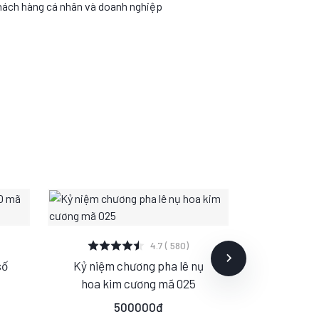
hách hàng cá nhân và doanh nghiệp
XEM CHI TIẾT
XE
4.7 ( 580)
số
Kỷ niệm chương pha lê nụ
Kỷ niệm 
S
M
L
S
hoa kim cương mã 025
tảng Se
20
500000đ