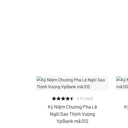
XEM CHI TIẾT
4.7 ( 443)
Kỷ Niệm Chương Pha Lê
K
S
M
L
Ngôi Sao Thịnh Vượng
VpBank mã 012