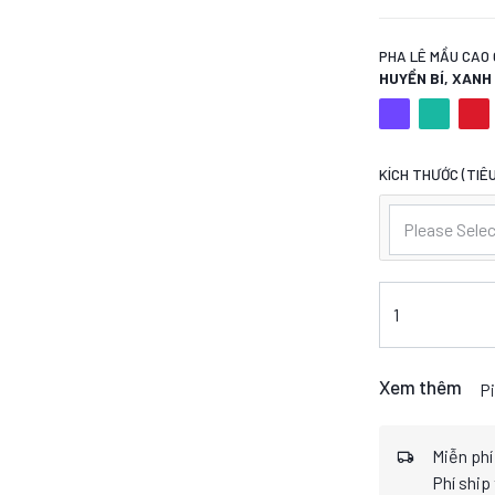
PHA LÊ MẦU CAO 
HUYỀN BÍ, XAN
KÍCH THƯỚC (TIÊU
Please Selec
Xem thêm
Pi
Miễn phí
Phí ship