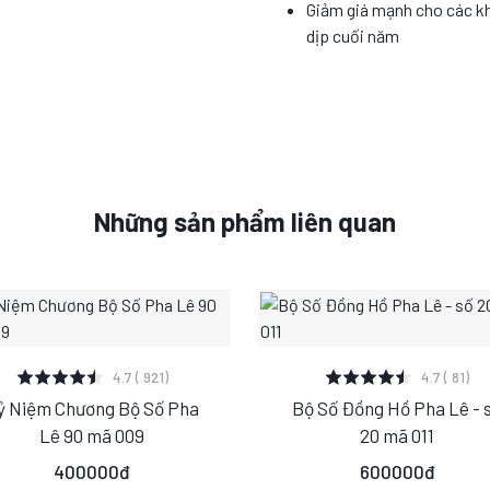
Giảm giá mạnh cho các k
dịp cuối năm
Những sản phẩm liên quan
XEM CHI TIẾT
XEM CHI TIẾT
4.7 ( 921)
4.7 ( 81)
ỷ Niệm Chương Bộ Số Pha
Bộ Số Đồng Hồ Pha Lê - 
S
M
L
S
M
L
Lê 90 mã 009
20 mã 011
400000đ
600000đ