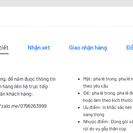
tiết
Nhận xét
Giao nhận hàng
Đổ
ng, để năm được thông tin
Mặt: pha lê trong, pha lê
theo yêu cầu
 hàng liên hệ trực tiếp
Đế: pha lê trong, pha lê đ
vấn khách hàng:
hoặc làm theo kích thướ
//zalo.me/0796263999
Ưu điểm: in khắc sắc nét 
sang trọng
Nhược điểm: Đóng gói và
rủi do vụ gẫy thân cúp