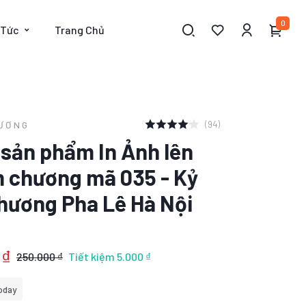
0
 Tức
Trang Chủ
(94)
HƯƠNG
t sản phẩm In Ảnh lên
m chương mã 035 - Kỷ
hương Pha Lê Hà Nội
 ₫
250.000 ₫
Tiết kiệm
5.000 ₫
oday