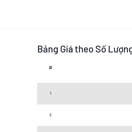
Bảng Giá theo Số Lượn
#
1
2