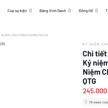
Cúp sự kiện
Bảng Vinh Danh
Đồng Hồ
T
IN ẢNH LÊN KỶ NIỆM CHƯƠNG MÃ 035
KỶ NIỆM C
Chi tiế
Kỷ niệ
Niệm C
QTG
245.000
76 views tod