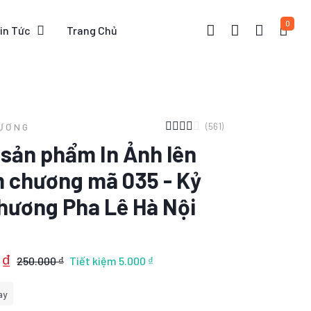
0
in Tức
Trang Chủ
(561)
HƯƠNG
t sản phẩm In Ảnh lên
m chương mã 035 - Kỷ
hương Pha Lê Hà Nội
 ₫
250.000 ₫
Tiết kiệm
5.000 ₫
ay