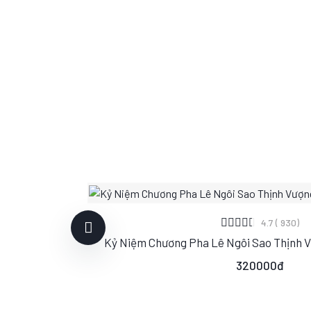
XEM CHI TIẾT
4.7 ( 930)
Kỷ Niệm Chương Pha Lê Ngôi Sao Thịnh 
S
M
L
320000đ