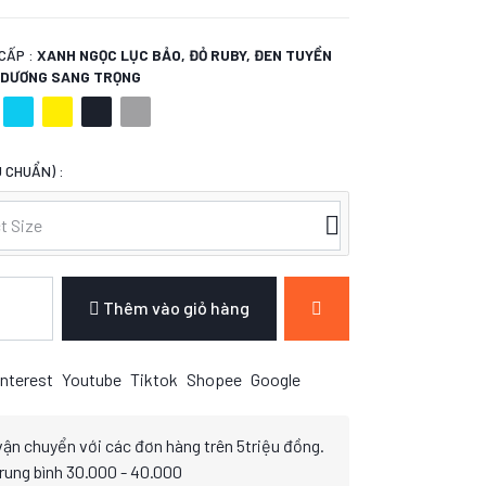
CẤP :
XANH NGỌC LỤC BẢO, ĐỎ RUBY, ĐEN TUYỀN
H DƯƠNG SANG TRỌNG
 CHUẨN) :
t Size
Thêm vào giỏ hàng
nterest
Youtube
Tiktok
Shopee
Google
vận chuyển với các đơn hàng trên 5triệu đồng.
trung bình 30.000 - 40.000