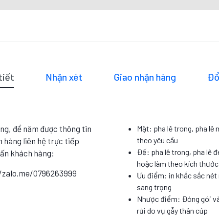
tiết
Nhận xét
Giao nhận hàng
Đổ
ng, để năm được thông tin
Mặt: pha lê trong, pha lê
theo yêu cầu
 hàng liên hệ trực tiếp
Đế: pha lê trong, pha lê đ
vấn khách hàng:
hoặc làm theo kích thướ
//zalo.me/0796263999
Ưu điểm: in khắc sắc nét 
sang trọng
Nhược điểm: Đóng gói và
rủi do vụ gẫy thân cúp