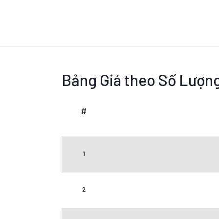
Bảng Giá theo Số Lượn
#
1
2