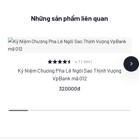
Những sản phẩm liên quan
XEM CHI TIẾT
4.7 ( 584)
Kỷ Niệm Chương Pha Lê Ngôi Sao Thịnh Vượng
S
M
L
VpBank mã 012
320000đ