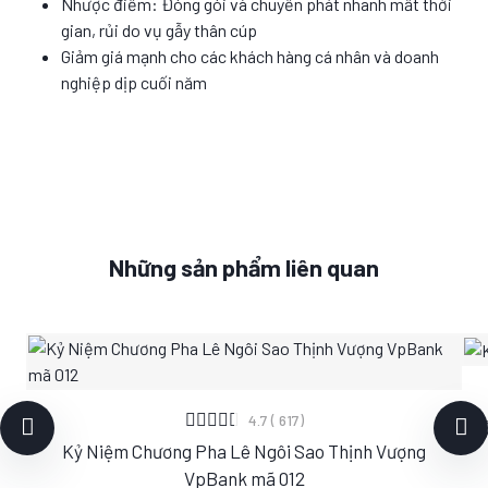
Nhược điểm: Đóng gói và chuyển phát nhanh mất thời
gian, rủi do vụ gẫy thân cúp
Giảm giá mạnh cho các khách hàng cá nhân và doanh
nghiệp dịp cuối năm
Những sản phẩm liên quan
XEM CHI TIẾT
4.7 ( 617)
Kỷ
Kỷ Niệm Chương Pha Lê Ngôi Sao Thịnh Vượng
S
M
L
VpBank mã 012