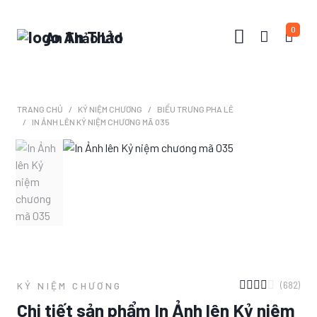
0
An Thảo Ltd
TRANG CHỦ
KỶ NIỆM CHƯƠNG
BIỂU TRƯNG PHA LÊ
IN ẢNH LÊN KỶ NIỆM CHƯƠNG MÃ 035
(682)
KỶ NIỆM CHƯƠNG
Chi tiết sản phẩm In Ảnh lên Kỷ niệm