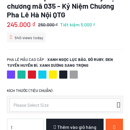
chương mã 035 - Kỷ Niệm Chương
Pha Lê Hà Nội QTG
245.000 ₫
250.000 ₫
Tiết kiệm
5.000 ₫
540 views today
PHA LÊ MẦU CAO CẤP :
XANH NGỌC LỤC BẢO, ĐỎ RUBY, ĐEN
TUYỀN HUYỀN BÍ, XANH DƯƠNG SANG TRỌNG
KÍCH THƯỚC (TIÊU CHUẨN) :
Please Select Size
Thêm vào giỏ hàng