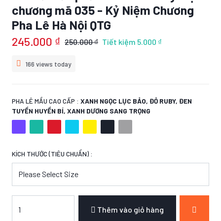
chương mã 035 - Kỷ Niệm Chương
Pha Lê Hà Nội QTG
245.000 ₫
250.000 ₫
Tiết kiệm
5.000 ₫
166 views today
PHA LÊ MẦU CAO CẤP :
XANH NGỌC LỤC BẢO, ĐỎ RUBY, ĐEN
TUYỀN HUYỀN BÍ, XANH DƯƠNG SANG TRỌNG
KÍCH THƯỚC (TIÊU CHUẨN) :
Thêm vào giỏ hàng