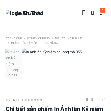
0
An Thảo Ltd
TRANG CHỦ
KỶ NIỆM CHƯƠNG
BIỂU TRƯNG PHA LÊ
IN ẢNH LÊN KỶ NIỆM CHƯƠNG MÃ 035
(971)
KỶ NIỆM CHƯƠNG
Chi tiết sản phẩm In Ảnh lên Kỷ niệm