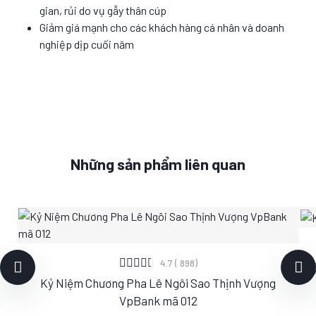
gian, rủi do vụ gẫy thân cúp
Giảm giá mạnh cho các khách hàng cá nhân và doanh
nghiệp dịp cuối năm
Những sản phẩm liên quan
XEM CHI TIẾT
4.7 ( 898)
Kỷ
Kỷ Niệm Chương Pha Lê Ngôi Sao Thịnh Vượng
S
M
L
VpBank mã 012