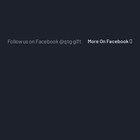
More On Facebook
Follow us on Facebook
@qtg gift
Dịch Vụ Chăm Sóc Khách Hàng
Nhấn vào đây
để nhận những ảnh mẫu sản phẩm mới 
vấn của đội ngũ chăm sóc khách hàng 24/7
Miễn Phí Giao Hàng