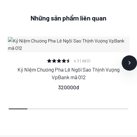
Những sản phẩm liên quan
XEM CHI TIẾT
4.7 ( 663)
Kỷ Niệm Chương Pha Lê Ngôi Sao Thịnh Vượng
S
M
L
VpBank mã 012
320000đ