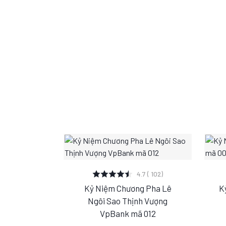
XEM CHI TIẾT
4.7 ( 102)
Kỷ Niệm Chương Pha Lê
K
S
M
L
Ngôi Sao Thịnh Vượng
VpBank mã 012