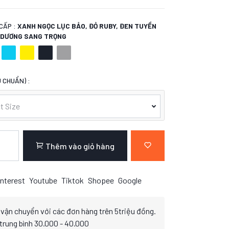
CẤP :
XANH NGỌC LỤC BẢO, ĐỎ RUBY, ĐEN TUYỀN
H DƯƠNG SANG TRỌNG
 CHUẨN) :
t Size
Thêm vào giỏ hàng
nterest
Youtube
Tiktok
Shopee
Google
 vận chuyển với các đơn hàng trên 5triệu đồng.
 trung bình 30.000 - 40.000