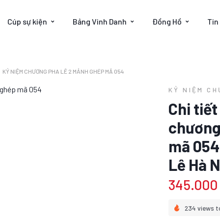
Cúp sự kiện
Bảng Vinh Danh
Đồng Hồ
Tin
KỶ NIỆM CHƯƠNG PHA LÊ 2 MẢNH GHÉP MÃ 054
KỶ NIỆM C
Chi tiế
chương
mã 054
Lê Hà N
345.000
234 views t