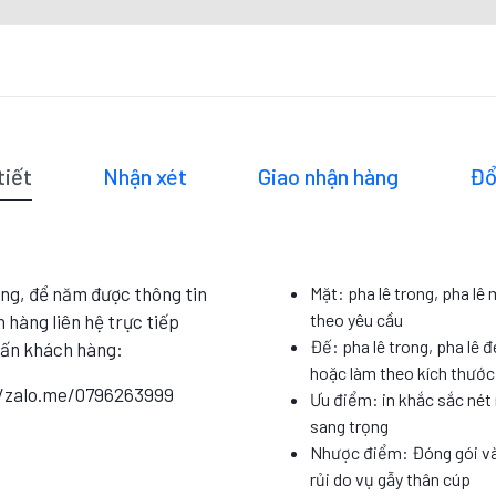
tiết
Nhận xét
Giao nhận hàng
Đổ
ng, để năm được thông tin
Mặt: pha lê trong, pha lê
theo yêu cầu
 hàng liên hệ trực tiếp
Đế: pha lê trong, pha lê đ
vấn khách hàng:
hoặc làm theo kích thướ
//zalo.me/0796263999
Ưu điểm: in khắc sắc nét 
sang trọng
Nhược điểm: Đóng gói và
rủi do vụ gẫy thân cúp