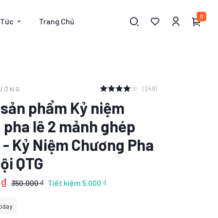
0
 Tức
Trang Chủ
(248)
HƯƠNG
t sản phẩm Kỷ niệm
 pha lê 2 mảnh ghép
 - Kỷ Niệm Chương Pha
ội QTG
 ₫
350.000 ₫
Tiết kiệm
5.000 ₫
oday