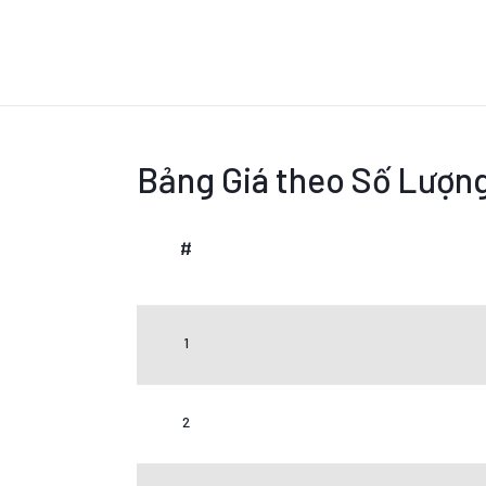
Bảng Giá theo Số Lượn
#
1
2