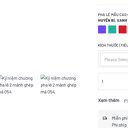
PHA LÊ MẦU CAO 
HUYỀN BÍ, XAN
KÍCH THƯỚC (TIÊU
Please Selec
Xem thêm
Pi
Miễn phí
Phí ship