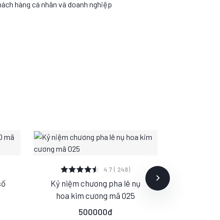
hách hàng cá nhân và doanh nghiệp
XEM CHI TIẾT
XE
4.7 ( 248)
số
Kỷ niệm chương pha lê nụ
Kỷ niệm 
S
M
L
S
hoa kim cương mã 025
tảng Se
20
500000đ