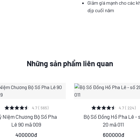
Giảm giá mạnh cho các k
dịp cuối năm
Những sản phẩm liên quan
XEM CHI TIẾT
XEM CHI TIẾT
4.7 ( 565)
4.7 ( 224)
ỷ Niệm Chương Bộ Số Pha
Bộ Số Đồng Hồ Pha Lê - 
S
M
L
S
M
L
Lê 90 mã 009
20 mã 011
400000đ
600000đ