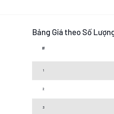
Bảng Giá theo Số Lượn
#
1
2
3