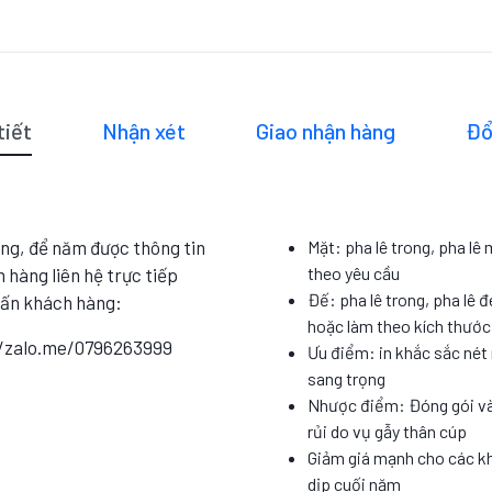
tiết
Nhận xét
Giao nhận hàng
Đổ
ng, để năm được thông tin
Mặt: pha lê trong, pha lê
theo yêu cầu
 hàng liên hệ trực tiếp
Đế: pha lê trong, pha lê đ
vấn khách hàng:
hoặc làm theo kích thướ
//zalo.me/0796263999
Ưu điểm: in khắc sắc nét 
sang trọng
Nhược điểm: Đóng gói và
rủi do vụ gẫy thân cúp
Giảm giá mạnh cho các k
dịp cuối năm