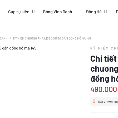
Cúp sự kiện
Bảng Vinh Danh
Đồng Hồ
T
 DANH
KỶ NIỆM CHƯƠNG PHA LÊ BỘ SỐ 50 GẮN ĐỒNG HỒ MÃ 145
KỶ NIỆM C
Chi tiế
chương 
đồng h
490.000
130 views to