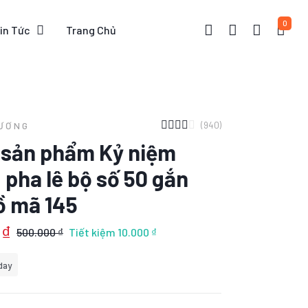
0
in Tức
Trang Chủ
(940)
HƯƠNG
t sản phẩm Kỷ niệm
pha lê bộ số 50 gắn
ồ mã 145
 ₫
500.000 ₫
Tiết kiệm
10.000 ₫
day