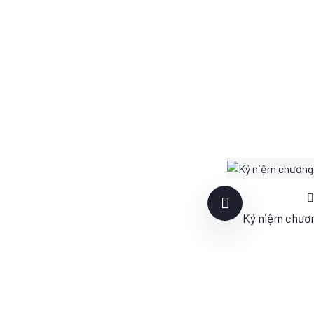
Kỷ niệm chươn
S