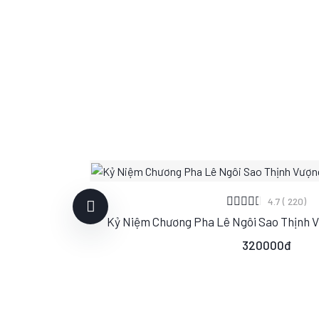
XEM CHI TIẾT
4.7 ( 220)
Kỷ Niệm Chương Pha Lê Ngôi Sao Thịnh 
S
M
L
320000đ