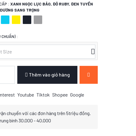
CẤP :
XANH NGỌC LỤC BẢO, ĐỎ RUBY, ĐEN TUYỀN
H DƯƠNG SANG TRỌNG
 CHUẨN) :
t Size
Thêm vào giỏ hàng
nterest
Youtube
Tiktok
Shopee
Google
vận chuyển với các đơn hàng trên 5triệu đồng.
trung bình 30.000 - 40.000