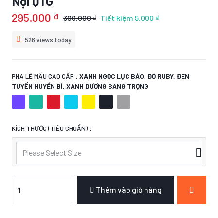
Nội QTG
295.000 ₫
300.000 ₫
Tiết kiệm
5.000 ₫
526 views today
PHA LÊ MẦU CAO CẤP :
XANH NGỌC LỤC BẢO, ĐỎ RUBY, ĐEN
TUYỀN HUYỀN BÍ, XANH DƯƠNG SANG TRỌNG
KÍCH THƯỚC (TIÊU CHUẨN) :
Please Select Size
Thêm vào giỏ hàng