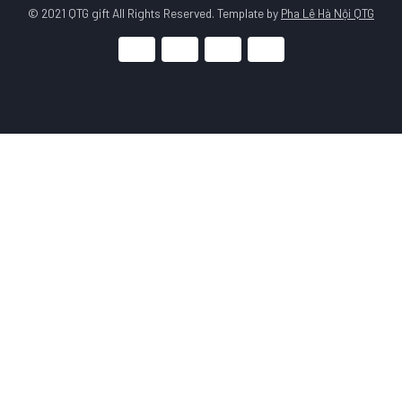
© 2021 QTG gift All Rights Reserved. Template by
Pha Lê Hà Nội QTG