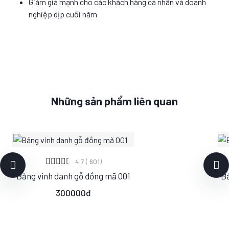
Giảm giá mạnh cho các khách hàng cá nhân và doanh
nghiệp dịp cuối năm
Những sản phẩm liên quan
XEM CHI TIẾT
4.7 ( 601)
Bảng vinh danh gỗ đồng mã 001
Bả
S
M
L
300000đ