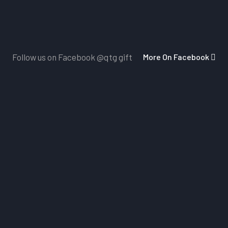
More On Facebook
Follow us on Facebook
@qtg gift
Dịch Vụ Chăm Sóc Khách Hàng
Nhấn vào đây
để nhận những ảnh mẫu sản phẩm mới 
vấn của đội ngũ chăm sóc khách hàng 24/7
Miễn Phí Giao Hàng