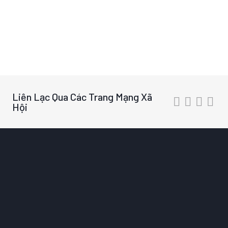
ky-niem-chuong
cup-pha-le
bang-vinh-danh
chan-giay-de-ban
dong-ho
Liên Lạc Qua Các Trang Mạng Xã
Hội