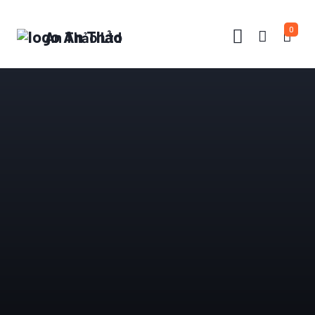
0
An Thảo Ltd
TIN TỨC
BẢNG VINH DANH