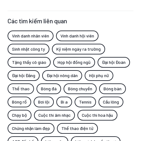
Các tìm kiếm liên quan
Vinh danh nhân viên
Vinh danh hội viên
Sinh nhật công ty
Kỷ niệm ngày ra trường
Tặng thầy cô giáo
Họp hội đồng ngũ
Đại hội Đoàn
Đại hội Đảng
Đại hội nông dân
Hội phụ nữ
Thể thao
Bóng đá
Bóng chuyền
Bóng bàn
Bóng rổ
Bơi lội
Bi a
Tennis
Cầu lông
Chạy bộ
Cuộc thi âm nhạc
Cuộc thi hoa hậu
Chứng nhận làm đẹp
Thể thao điện tử