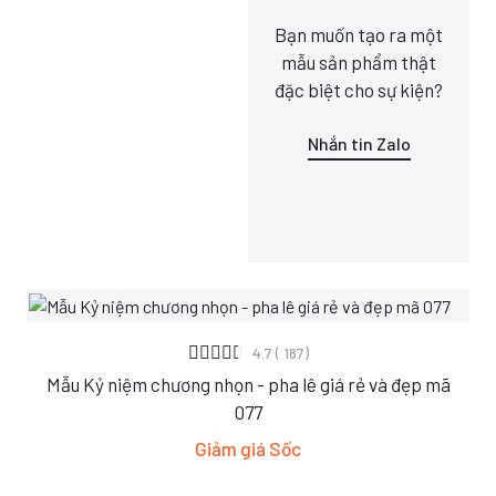
Bạn muốn tạo ra một
mẫu sản phẩm thật
đặc biệt cho sự kiện?
Nhắn tin Zalo
XEM CHI TIẾT
4.7 ( 187)
Mẫu Kỷ niệm chương nhọn - pha lê giá rẻ và đẹp mã
S
M
L
077
Giảm giá Sốc