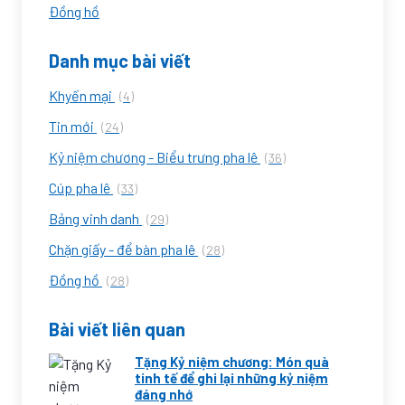
Đồng hồ
Danh mục bài viết
Khyến mại
(4)
Tin mới
(24)
Kỷ niệm chương - Biểu trưng pha lê
(36)
Cúp pha lê
(33)
Bảng vinh danh
(29)
Chặn giấy - để bàn pha lê
(28)
Đồng hồ
(28)
Bài viết liên quan
Tặng Kỷ niệm chương: Món quà
tinh tế để ghi lại những kỷ niệm
đáng nhớ