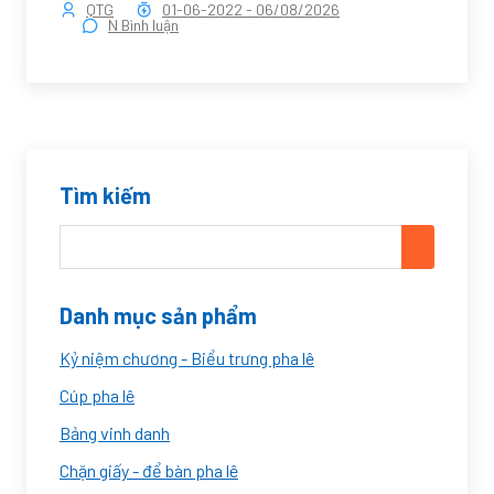
QTG
01-06-2022
-
06/08/2026
N Bình luận
Tìm kiếm
Danh mục sản phẩm
Kỷ niệm chương - Biểu trưng pha lê
Cúp pha lê
Bảng vinh danh
Chặn giấy - để bàn pha lê