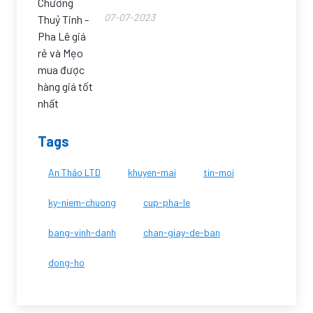
07-07-2023
Tags
An Thảo LTD
khuyen-mai
tin-moi
ky-niem-chuong
cup-pha-le
bang-vinh-danh
chan-giay-de-ban
dong-ho