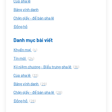
Cúp pha lê
Bảng vinh danh
Chặn giấy - để bàn pha lê
Đồng hồ
Danh mục bài viết
Khyến mại
(4)
Tin mới
(24)
Kỷ niệm chương - Biểu trưng pha lê
(36)
Cúp pha lê
(33)
Bảng vinh danh
(29)
Chặn giấy - để bàn pha lê
(28)
Đồng hồ
(28)